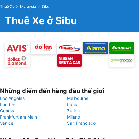
Thuê Xe
Malaysia
Sibu
Thuê Xe ở Sibu
Những điểm đến hàng đầu thế giới
Los Angeles
Melbourne
London
Paris
Geneva
Zurich
Frankfurt am Main
Milano
Venice
San Francisco