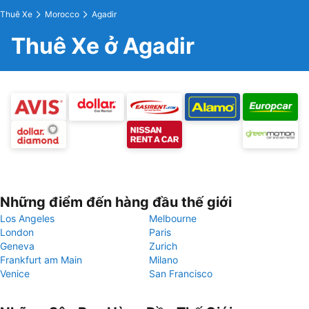
Thuê Xe
Morocco
Agadir
Thuê Xe ở Agadir
Những điểm đến hàng đầu thế giới
Los Angeles
Melbourne
London
Paris
Geneva
Zurich
Frankfurt am Main
Milano
Venice
San Francisco