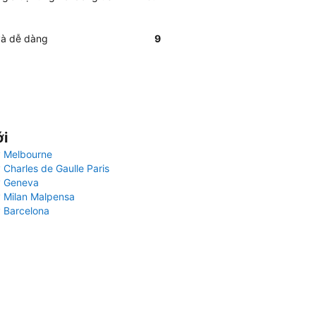
và dễ dàng
9
ới
 Melbourne
 Charles de Gaulle Paris
y Geneva
 Milan Malpensa
 Barcelona