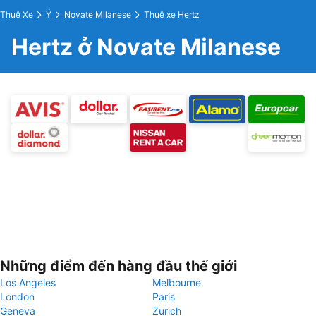
Thuê Xe
Ý
Novate Milanese
Thuê xe Hertz
Hertz ở Novate Milanese
Những điểm đến hàng đầu thế giới
Los Angeles
Melbourne
London
Paris
Geneva
Zurich