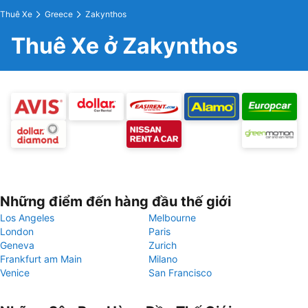
Thuê Xe
Greece
Zakynthos
Thuê Xe ở Zakynthos
Những điểm đến hàng đầu thế giới
Los Angeles
Melbourne
London
Paris
Geneva
Zurich
Frankfurt am Main
Milano
Venice
San Francisco