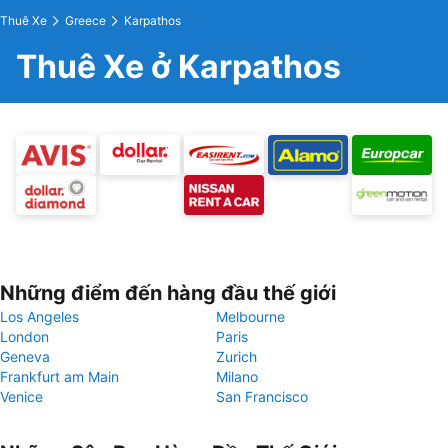
Thuê Xe
Greece
Karpathos
Thuê Xe ở Karpathos
Những điểm đến hàng đầu thế giới
Los Angeles
Melbourne
London
Paris
Geneva
Zurich
Frankfurt am Main
Milano
Venice
San Francisco