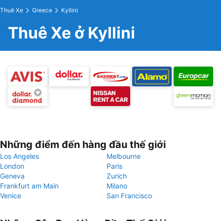
Thuê Xe
Greece
Kyllini
Thuê Xe ở Kyllini
Những điểm đến hàng đầu thế giới
Los Angeles
Melbourne
London
Paris
Geneva
Zurich
Frankfurt am Main
Milano
Venice
San Francisco