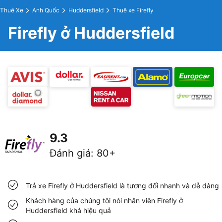
Thuê Xe
Anh Quốc
Huddersfield
Thuê xe Firefly
Firefly ở Huddersfield
9.3
Đánh giá
:
80+
Trả xe Firefly ở Huddersfield là tương đối nhanh và dễ dàng
Khách hàng của chúng tôi nói nhân viên Firefly ở
Huddersfield khá hiệu quả