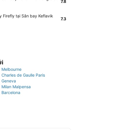
7.8
 Firefly tại Sân bay Keflavik
7.3
ới
 Melbourne
 Charles de Gaulle Paris
y Geneva
 Milan Malpensa
 Barcelona