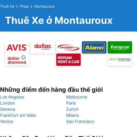
Thuê Xe
Pháp
Montauroux
Thuê Xe ở Montauroux
Những điểm đến hàng đầu thế giới
Los Angeles
Melbourne
London
Paris
Geneva
Zurich
Frankfurt am Main
Milano
Venice
San Francisco