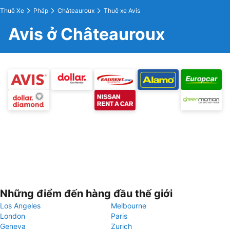
Thuê Xe
Pháp
Châteauroux
Thuê xe Avis
Avis ở Châteauroux
Những điểm đến hàng đầu thế giới
Los Angeles
Melbourne
London
Paris
Geneva
Zurich