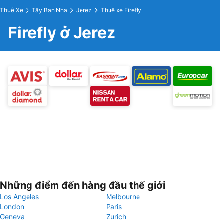
Thuê Xe
Tây Ban Nha
Jerez
Thuê xe Firefly
Firefly ở Jerez
Những điểm đến hàng đầu thế giới
Los Angeles
Melbourne
London
Paris
Geneva
Zurich