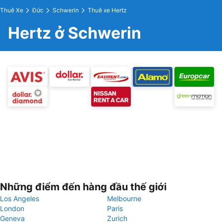
Thuê Xe
Đức
Schwerin
Thuê xe Hertz
Hertz ở Schwerin
Những điểm đến hàng đầu thế giới
Los Angeles
Melbourne
London
Paris
Geneva
Zurich