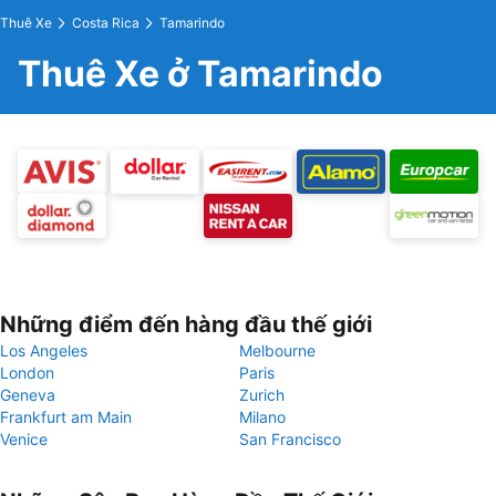
Thuê Xe
Costa Rica
Tamarindo
Thuê Xe ở Tamarindo
Những điểm đến hàng đầu thế giới
Los Angeles
Melbourne
London
Paris
Geneva
Zurich
Frankfurt am Main
Milano
Venice
San Francisco