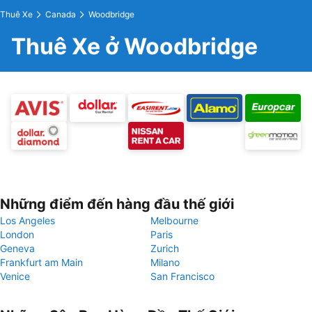
Thuê Xe
Canada
Woodbridge
Thuê Xe ở Woodbridge
Những điểm đến hàng đầu thế giới
Los Angeles
Melbourne
London
Paris
Geneva
Zurich
Frankfurt am Main
Milano
Venice
San Francisco