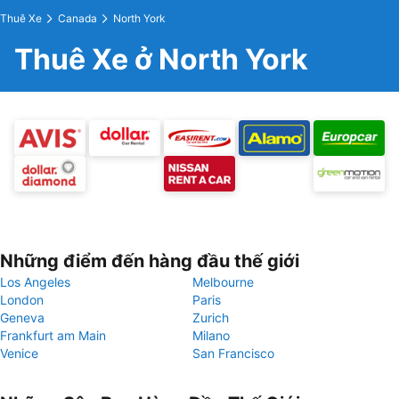
Thuê Xe
Canada
North York
Thuê Xe ở North York
Những điểm đến hàng đầu thế giới
Los Angeles
Melbourne
London
Paris
Geneva
Zurich
Frankfurt am Main
Milano
Venice
San Francisco