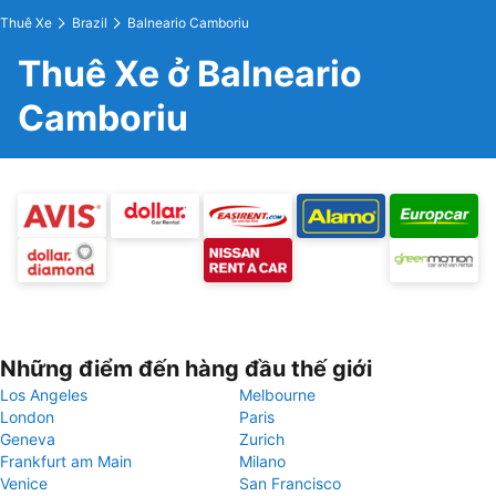
Thuê Xe
Brazil
Balneario Camboriu
Thuê Xe ở Balneario
Camboriu
Những điểm đến hàng đầu thế giới
Los Angeles
Melbourne
London
Paris
Geneva
Zurich
Frankfurt am Main
Milano
Venice
San Francisco