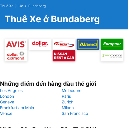
Thuê Xe
Úc
Bundaberg
Thuê Xe ở Bundaberg
Những điểm đến hàng đầu thế giới
Los Angeles
Melbourne
London
Paris
Geneva
Zurich
Frankfurt am Main
Milano
Venice
San Francisco