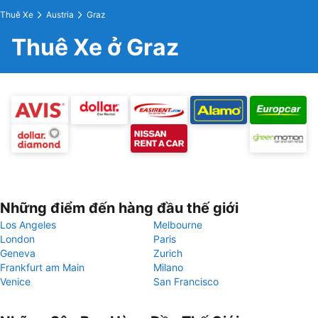
Thuê Xe
Austria
Graz
Thuê Xe ở Graz
Những điểm đến hàng đầu thế giới
Los Angeles
Melbourne
London
Paris
Geneva
Zurich
Frankfurt am Main
Milano
Venice
San Francisco