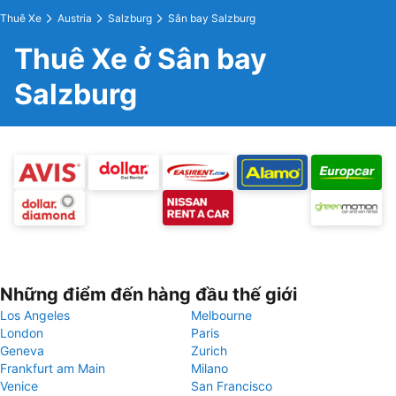
Thuê Xe
Austria
Salzburg
Sân bay Salzburg
Thuê Xe ở Sân bay
Salzburg
Những điểm đến hàng đầu thế giới
Los Angeles
Melbourne
London
Paris
Geneva
Zurich
Frankfurt am Main
Milano
Venice
San Francisco