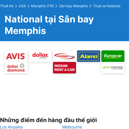
Thuê Xe
USA
Memphis (TN)
Sân bay Memphis
Thuê xe National
National tại Sân bay
Memphis
Những điểm đến hàng đầu thế giới
Los Angeles
Melbourne