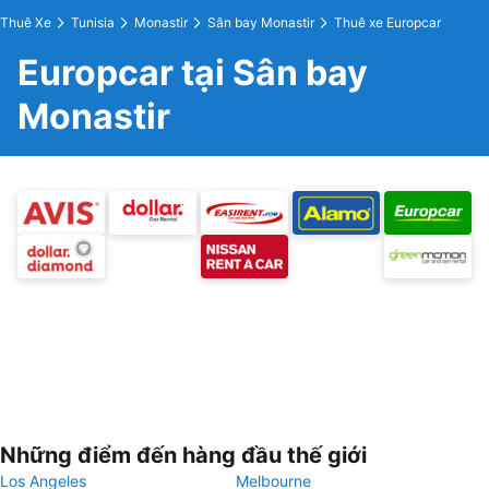
Thuê Xe
Tunisia
Monastir
Sân bay Monastir
Thuê xe Europcar
Europcar tại Sân bay
Monastir
Những điểm đến hàng đầu thế giới
Los Angeles
Melbourne