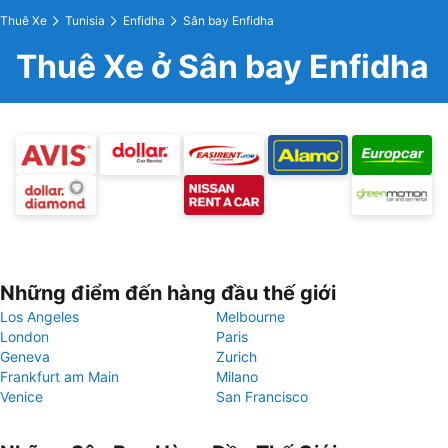
Thuê Xe
Tunisia
Enfidha
Sân bay Enfidha
Thuê Xe ở Sân bay Enfidha
Những điểm đến hàng đầu thế giới
Los Angeles
Melbourne
London
Paris
Geneva
Zurich
Frankfurt am Main
Milano
Venice
San Francisco