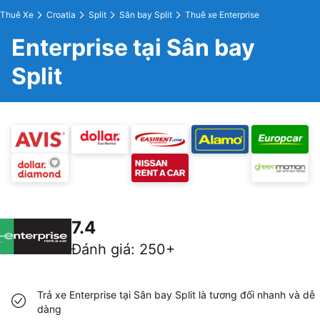
Thuê Xe
Croatia
Split
Sân bay Split
Thuê xe Enterprise
Enterprise tại Sân bay
Split
7.4
Đánh giá
:
250+
Trả xe Enterprise tại Sân bay Split là tương đối nhanh và dễ
dàng