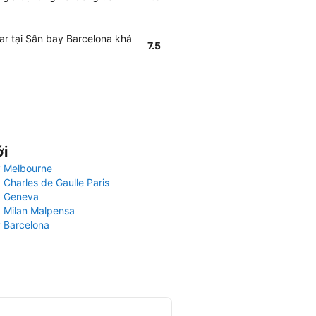
ar tại Sân bay Barcelona khá
7.5
ới
 Melbourne
 Charles de Gaulle Paris
y Geneva
 Milan Malpensa
 Barcelona