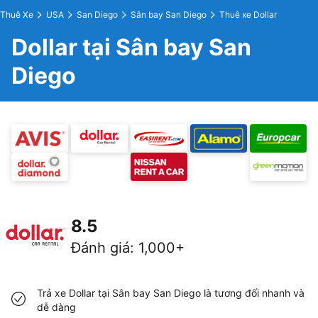
Thuê Xe
USA
San Diego
Sân bay San Diego
Thuê xe Dollar
Dollar tại Sân bay San
Diego
8.5
Đánh giá
:
1,000+
Trả xe Dollar tại Sân bay San Diego là tương đối nhanh và
dễ dàng