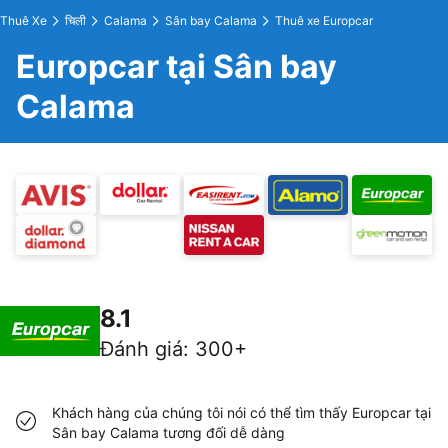
Thuê Xe
चिली
Calama
Sân bay Calama
Thuê xe Europcar
Europcar tại Sân bay
Calama
8.1
Đánh giá
:
300+
Khách hàng của chúng tôi nói có thể tìm thấy Europcar tại
Sân bay Calama tương đối dễ dàng