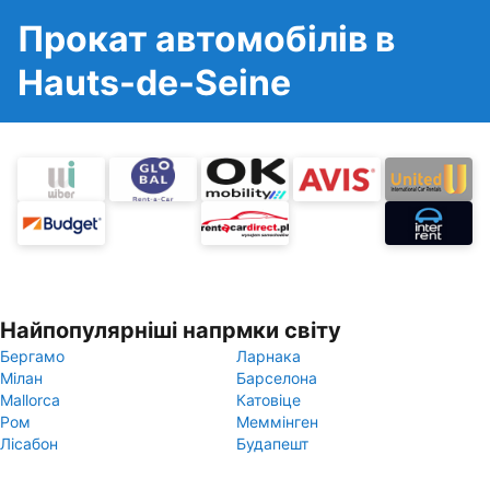
Прокат автомобілів в
Hauts-de-Seine
Найпопулярніші напрмки світу
Бергамо
Ларнака
Мілан
Барселона
Mallorca
Катовіце
Ром
Меммінген
Лісабон
Будапешт