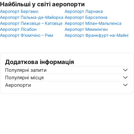
Найбільші у світі аеропорти
Аеропорт Бергамо
Аеропорт Ларнака
Аеропорт Пальма-де-Майорка
Аеропорт Барселона
Аеропорт Пижовіце – Катовіце
Аеропорт Мілан-Мальпенса
Аеропорт Лісабон
Аеропорт Меммінген
Аеропорт Ф'юмічіно – Рим
Аеропорт Франкфурт-на-Майні
Додаткова інформація
Популярні запити
Популярні місця
Аеропорти