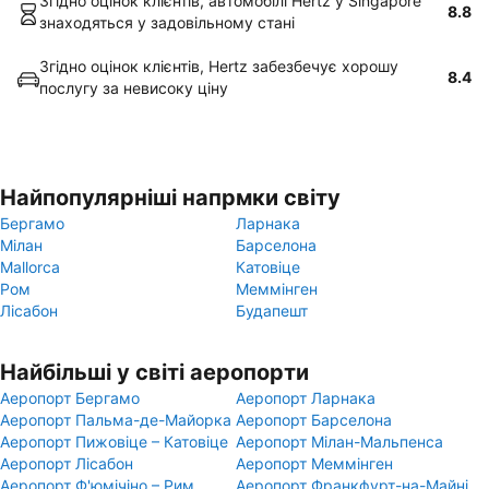
Згідно оцінок клієнтів, автомобілі Hertz у Singapore
8.8
знаходяться у задовільному стані
Згідно оцінок клієнтів, Hertz забезбечує хорошу
8.4
послугу за невисоку ціну
Найпопулярніші напрмки світу
Бергамо
Ларнака
Мілан
Барселона
Mallorca
Катовіце
Ром
Меммінген
Лісабон
Будапешт
Найбільші у світі аеропорти
Аеропорт Бергамо
Аеропорт Ларнака
Аеропорт Пальма-де-Майорка
Аеропорт Барселона
Аеропорт Пижовіце – Катовіце
Аеропорт Мілан-Мальпенса
Аеропорт Лісабон
Аеропорт Меммінген
Аеропорт Ф'юмічіно – Рим
Аеропорт Франкфурт-на-Майні