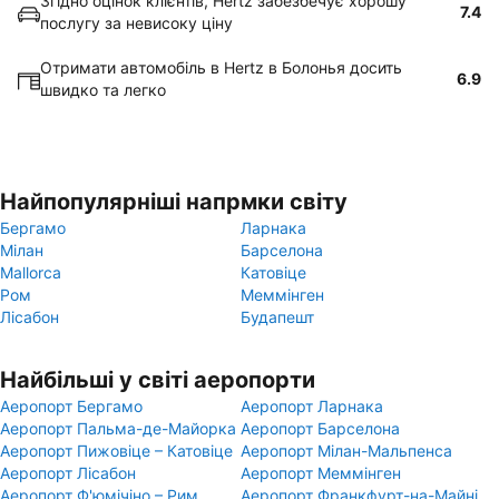
Згідно оцінок клієнтів, Hertz забезбечує хорошу
7.4
послугу за невисоку ціну
Отримати автомобіль в Hertz в Болонья досить
6.9
швидко та легко
Найпопулярніші напрмки світу
Бергамо
Ларнака
Мілан
Барселона
Mallorca
Катовіце
Ром
Меммінген
Лісабон
Будапешт
Найбільші у світі аеропорти
Аеропорт Бергамо
Аеропорт Ларнака
Аеропорт Пальма-де-Майорка
Аеропорт Барселона
Аеропорт Пижовіце – Катовіце
Аеропорт Мілан-Мальпенса
Аеропорт Лісабон
Аеропорт Меммінген
Аеропорт Ф'юмічіно – Рим
Аеропорт Франкфурт-на-Майні