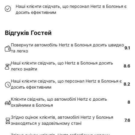
Наші клієнти свідчать, що персонал Hertz в Болонья є
досить ефективним
Відгуків Гостей
Повернути автомобіль Hertz в Болонья досить швидко
9.1
та легко
Наші клієнти свідчать, що Hertz в Болонья досить
8.6
легко знайти
Наші клієнти свідчать, що персонал Hertz в Болонья є
8.2
досить ефективним
Клієнти свідчать, що автомобілі Hertz є досить
8
охайними в Болонья
Згідно оцінок клієнтів, автомобілі Hertz у Болонья
7.6
знаходяться у задовільному стані