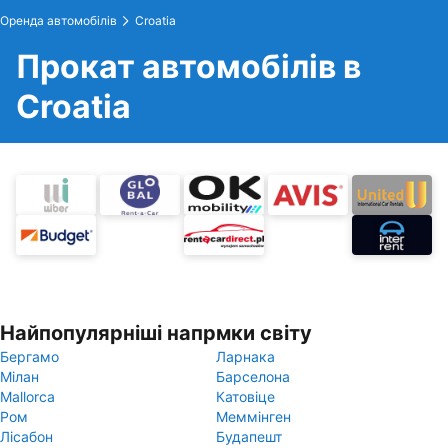
Оренда автомобілів
Croatia
Прокат автомобілів в
Croatia
Найпопулярніші напрмки світу
Бергамо
Ларнака
Мілан
Барселона
Mallorca
Катовіце
Ром
Меммінген
Лісабон
Будапешт