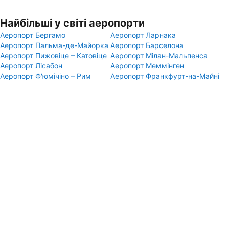
Найбільші у світі аеропорти
Аеропорт Бергамо
Аеропорт Ларнака
Аеропорт Пальма-де-Майорка
Аеропорт Барселона
Аеропорт Пижовіце – Катовіце
Аеропорт Мілан-Мальпенса
Аеропорт Лісабон
Аеропорт Меммінген
Аеропорт Ф'юмічіно – Рим
Аеропорт Франкфурт-на-Майні