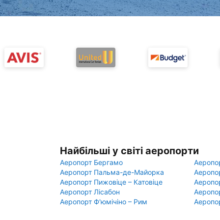
Найбільші у світі аеропорти
Аеропорт Бергамо
Аеропо
Аеропорт Пальма-де-Майорка
Аеропо
Аеропорт Пижовіце – Катовіце
Аеропо
Аеропорт Лісабон
Аеропо
Аеропорт Ф'юмічіно – Рим
Аеропо