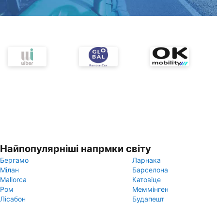
Найпопулярніші напрмки світу
Бергамо
Ларнака
Мілан
Барселона
Mallorca
Катовіце
Ром
Меммінген
Лісабон
Будапешт