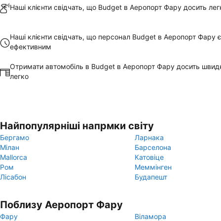
Наші клієнти свідчать, що Budget в Аеропорт Фару досить лег
Наші клієнти свідчать, що персонал Budget в Аеропорт Фару 
ефективним
Отримати автомобіль в Budget в Аеропорт Фару досить швид
легко
Найпопулярніші напрмки світу
Бергамо
Ларнака
Мілан
Барселона
Mallorca
Катовіце
Ром
Меммінген
Лісабон
Будапешт
Поблизу Аеропорт Фару
Фару
Віламора