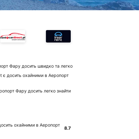
порт Фару досить швидко та легко
et є досить охайними в Аеропорт
еропорт Фару досить легко знайти
 досить охайними в Аеропорт
8.7