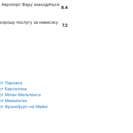
t у Аеропорт Фару знаходяться
8.4
є хорошу послугу за невисоку
7.2
рт Ларнака
рт Барселона
рт Мілан-Мальпенса
рт Меммінген
рт Франкфурт-на-Майні