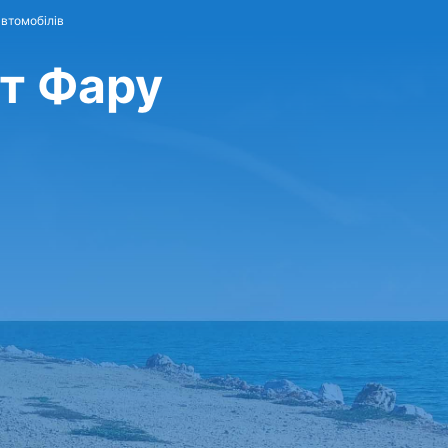
автомобілів
рт Фару