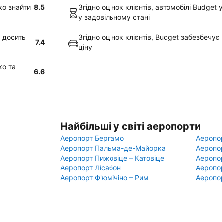
ко знайти
8.5
Згідно оцінок клієнтів, автомобілі Budge
у задовільному стані
є досить
Згідно оцінок клієнтів, Budget забезбечу
7.4
ціну
ко та
6.6
Найбільші у світі аеропорти
Аеропорт Бергамо
Аеропо
Аеропорт Пальма-де-Майорка
Аеропо
Аеропорт Пижовіце – Катовіце
Аеропо
Аеропорт Лісабон
Аеропо
Аеропорт Ф'юмічіно – Рим
Аеропо