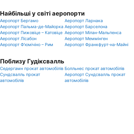
Найбільші у світі аеропорти
Аеропорт Бергамо
Аеропорт Ларнака
Аеропорт Пальма-де-Майорка
Аеропорт Барселона
Аеропорт Пижовіце – Катовіце
Аеропорт Мілан-Мальпенса
Аеропорт Лісабон
Аеропорт Меммінген
Аеропорт Ф'юмічіно – Рим
Аеропорт Франкфурт-на-Майні
Поблизу Гудіксвалль
Седергамн прокат автомобілів
Болльнес прокат автомобілів
Сундсвалль прокат
Аеропорт Сундсвалль прокат
автомобілів
автомобілів