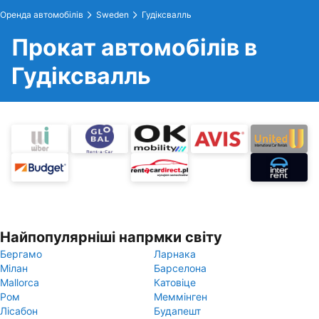
Оренда автомобілів
Sweden
Гудіксвалль
Прокат автомобілів в
Гудіксвалль
Найпопулярніші напрмки світу
Бергамо
Ларнака
Мілан
Барселона
Mallorca
Катовіце
Ром
Меммінген
Лісабон
Будапешт