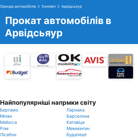
Оренда автомобілів
Sweden
Арвідсьяур
Прокат автомобілів в
Арвідсьяур
Найпопулярніші напрмки світу
Бергамо
Ларнака
Мілан
Барселона
Mallorca
Катовіце
Ром
Меммінген
Лісабон
Будапешт