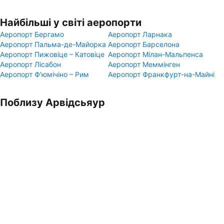
Найбільші у світі аеропорти
Аеропорт Бергамо
Аеропорт Ларнака
Аеропорт Пальма-де-Майорка
Аеропорт Барселона
Аеропорт Пижовіце – Катовіце
Аеропорт Мілан-Мальпенса
Аеропорт Лісабон
Аеропорт Меммінген
Аеропорт Ф'юмічіно – Рим
Аеропорт Франкфурт-на-Майні
Поблизу Арвідсьяур