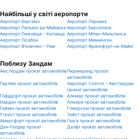
Найбільші у світі аеропорти
Аеропорт Бергамо
Аеропорт Ларнака
Аеропорт Пальма-де-Майорка
Аеропорт Барселона
Аеропорт Пижовіце – Катовіце
Аеропорт Мілан-Мальпенса
Аеропорт Лісабон
Аеропорт Меммінген
Аеропорт Ф'юмічіно – Рим
Аеропорт Франкфурт-на-Майні
Поблизу Зандам
Амстердам прокат автомобілів
Пюрмеренд прокат
автомобілів
Гарлем прокат автомобілів
Аеропорт Схіпгол – Амстердам
прокат автомобілів
Гофддорп прокат автомобілів
Алкмар прокат автомобілів
Нарден прокат автомобілів
Алмере прокат автомобілів
Гейзен прокат автомобілів
Гілверсум прокат автомобілів
Утрехт прокат автомобілів
Зейст прокат автомобілів
Амерсфорт прокат автомобілів
Гаага прокат автомобілів
Ден-Гелдер прокат
Делфт прокат автомобілів
автомобілів