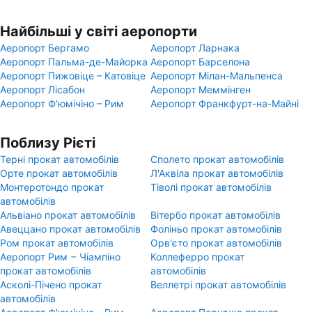
Найбільші у світі аеропорти
Аеропорт Бергамо
Аеропорт Ларнака
Аеропорт Пальма-де-Майорка
Аеропорт Барселона
Аеропорт Пижовіце – Катовіце
Аеропорт Мілан-Мальпенса
Аеропорт Лісабон
Аеропорт Меммінген
Аеропорт Ф'юмічіно – Рим
Аеропорт Франкфурт-на-Майні
Поблизу Рієті
Терні прокат автомобілів
Сполето прокат автомобілів
Орте прокат автомобілів
Л'Аквіла прокат автомобілів
Монтеротондо прокат
Тіволі прокат автомобілів
автомобілів
Альвіано прокат автомобілів
Вітербо прокат автомобілів
Авеццано прокат автомобілів
Фоліньо прокат автомобілів
Ром прокат автомобілів
Орв'єто прокат автомобілів
Аеропорт Рим − Чіампіно
Коллеферро прокат
прокат автомобілів
автомобілів
Асколі-Пічено прокат
Веллетрі прокат автомобілів
автомобілів