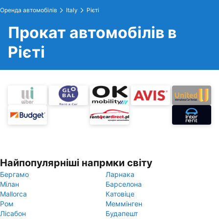
Оренда автомобілів
Italy
Рієті
Прокат автомобілів в
Рієті
Найпопулярніші напрмки світу
Бергамо
Ларнака
Мілан
Барселона
Mallorca
Катовіце
Ром
Меммінген
Лісабон
Будапешт