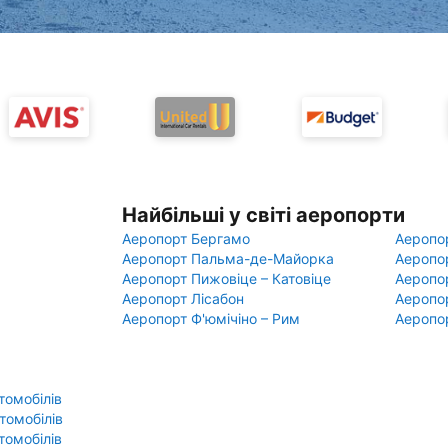
Найбільші у світі аеропорти
Аеропорт Бергамо
Аеропо
Аеропорт Пальма-де-Майорка
Аеропо
Аеропорт Пижовіце – Катовіце
Аеропо
Аеропорт Лісабон
Аеропо
Аеропорт Ф'юмічіно – Рим
Аеропо
томобілів
томобілів
томобілів