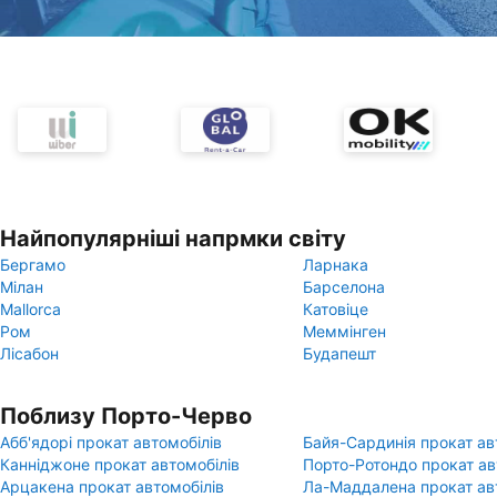
Найпопулярніші напрмки світу
Бергамо
Ларнака
Мілан
Барселона
Mallorca
Катовіце
Ром
Меммінген
Лісабон
Будапешт
Поблизу Порто-Черво
Абб'ядорі прокат автомобілів
Байя-Сардинія прокат ав
Канніджоне прокат автомобілів
Порто-Ротондо прокат ав
Арцакена прокат автомобілів
Ла-Маддалена прокат ав