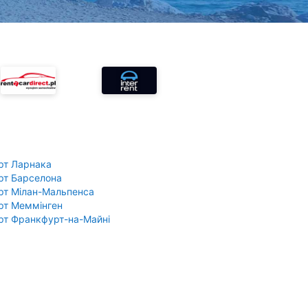
рт Ларнака
рт Барселона
рт Мілан-Мальпенса
рт Меммінген
рт Франкфурт-на-Майні