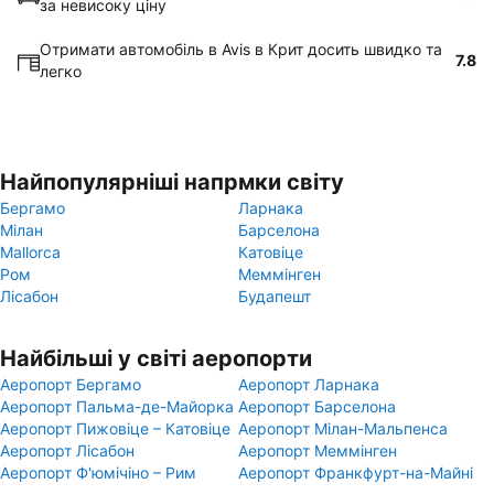
за невисоку ціну
Отримати автомобіль в Avis в Крит досить швидко та
7.8
легко
Найпопулярніші напрмки світу
Бергамо
Ларнака
Мілан
Барселона
Mallorca
Катовіце
Ром
Меммінген
Лісабон
Будапешт
Найбільші у світі аеропорти
Аеропорт Бергамо
Аеропорт Ларнака
Аеропорт Пальма-де-Майорка
Аеропорт Барселона
Аеропорт Пижовіце – Катовіце
Аеропорт Мілан-Мальпенса
Аеропорт Лісабон
Аеропорт Меммінген
Аеропорт Ф'юмічіно – Рим
Аеропорт Франкфурт-на-Майні