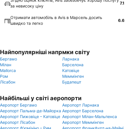
Згідно оцінок клієнтів, Avis забезбечує хорошу послугу
7.1
за невисоку ціну
Отримати автомобіль в Avis в Марсель досить
6.6
швидко та легко
Найпопулярніші напрмки світу
Бергамо
Ларнака
Мілан
Барселона
Mallorca
Катовіце
Ром
Меммінген
Лісабон
Будапешт
Найбільші у світі аеропорти
Аеропорт Бергамо
Аеропорт Ларнака
Аеропорт Пальма-де-Майорка
Аеропорт Барселона
Аеропорт Пижовіце – Катовіце
Аеропорт Мілан-Мальпенса
Аеропорт Лісабон
Аеропорт Меммінген
Аеропорт Ф'юмічіно – Рим
Аеропорт Франкфурт-на-Майні