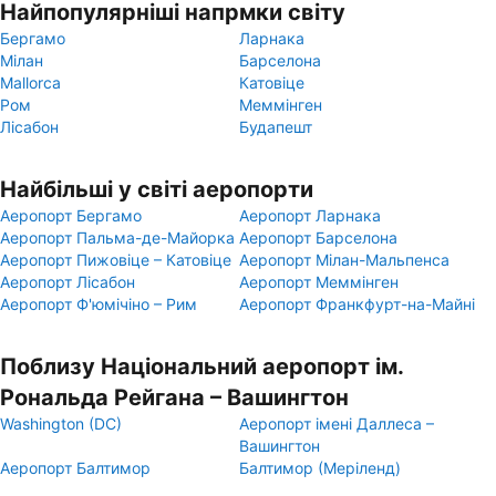
Найпопулярніші напрмки світу
Бергамо
Ларнака
Мілан
Барселона
Mallorca
Катовіце
Ром
Меммінген
Лісабон
Будапешт
Найбільші у світі аеропорти
Аеропорт Бергамо
Аеропорт Ларнака
Аеропорт Пальма-де-Майорка
Аеропорт Барселона
Аеропорт Пижовіце – Катовіце
Аеропорт Мілан-Мальпенса
Аеропорт Лісабон
Аеропорт Меммінген
Аеропорт Ф'юмічіно – Рим
Аеропорт Франкфурт-на-Майні
Поблизу Національний аеропорт ім.
Рональда Рейгана – Вашингтон
Washington (DC)
Аеропорт імені Даллеса –
Вашингтон
Аеропорт Балтимор
Балтимор (Меріленд)