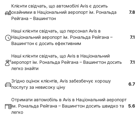
Клієнти свідчать, що автомобілі Avis є досить
охайними в Національний аеропорт ім. Рональда
7.8
Рейгана – Вашингтон
Наші клієнти свідчать, що персонал Avis в
Національний аеропорт ім. Рональда Рейгана –
7.1
Вашингтон є досить ефективним
Наші клієнти свідчать, що Avis в Національний
аеропорт ім. Рональда Рейгана – Вашингтон досить
7.1
легко знайти
Згідно оцінок клієнтів, Avis забезбечує хорошу
6.7
послугу за невисоку ціну
Отримати автомобіль в Avis в Національний аеропорт
ім. Рональда Рейгана – Вашингтон досить швидко та
5.6
легко