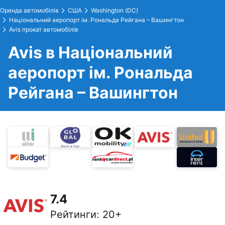
Оренда автомобілів
США
Washington (DC)
Національний аеропорт ім. Рональда Рейгана – Вашингтон
Avis прокат автомобілів
Avis в Національний
аеропорт ім. Рональда
Рейгана – Вашингтон
7.4
Рейтинги
:
20+