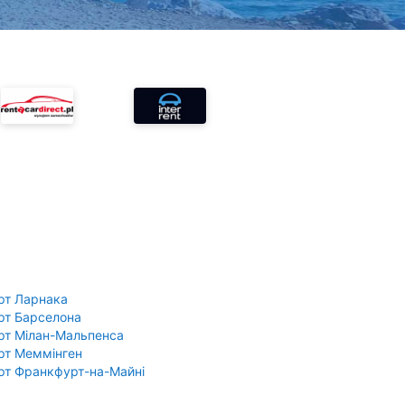
рт Ларнака
рт Барселона
рт Мілан-Мальпенса
рт Меммінген
рт Франкфурт-на-Майні