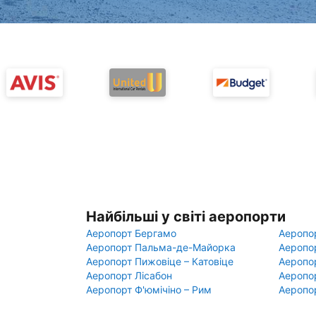
Найбільші у світі аеропорти
Аеропорт Бергамо
Аеропо
Аеропорт Пальма-де-Майорка
Аеропо
Аеропорт Пижовіце – Катовіце
Аеропо
Аеропорт Лісабон
Аеропо
Аеропорт Ф'юмічіно – Рим
Аеропо