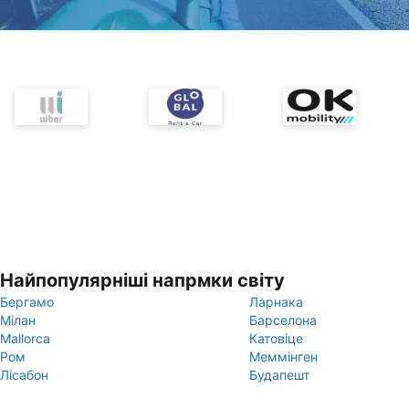
Найпопулярніші напрмки світу
Бергамо
Ларнака
Мілан
Барселона
Mallorca
Катовіце
Ром
Меммінген
Лісабон
Будапешт