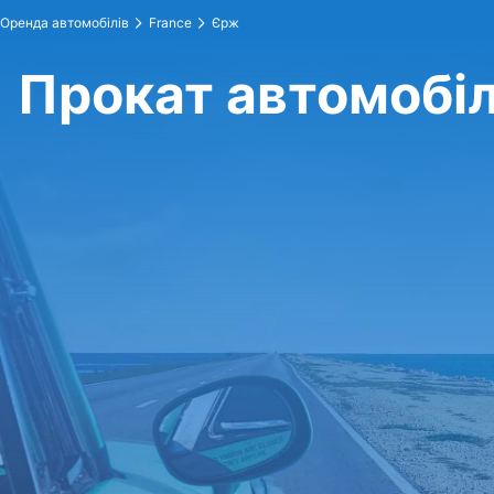
Оренда автомобілів
France
Єрж
Прокат автомобіл