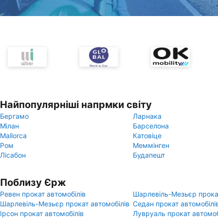
Найпопулярніші напрмки світу
Бергамо
Ларнака
Мілан
Барселона
Mallorca
Катовіце
Ром
Меммінген
Лісабон
Будапешт
Поблизу Єрж
Ревен прокат автомобілів
Шарлевіль-Мезьєр прокат
Шарлевіль-Мезьєр прокат автомобілів
Седан прокат автомобілі
Ірсон прокат автомобілів
Лувруаль прокат автомоб