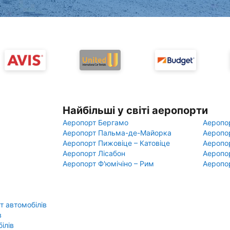
Найбільші у світі аеропорти
Аеропорт Бергамо
Аеропо
Аеропорт Пальма-де-Майорка
Аеропо
Аеропорт Пижовіце – Катовіце
Аеропо
Аеропорт Лісабон
Аеропо
Аеропорт Ф'юмічіно – Рим
Аеропо
 автомобілів
в
ілів