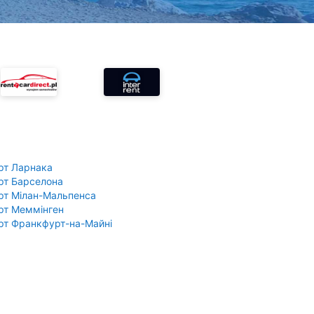
рт Ларнака
рт Барселона
рт Мілан-Мальпенса
рт Меммінген
рт Франкфурт-на-Майні