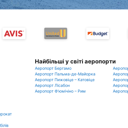
Найбільші у світі аеропорти
Аеропорт Бергамо
Аеропо
Аеропорт Пальма-де-Майорка
Аеропо
Аеропорт Пижовіце – Катовіце
Аеропо
Аеропорт Лісабон
Аеропо
Аеропорт Ф'юмічіно – Рим
Аеропо
прокат
білів