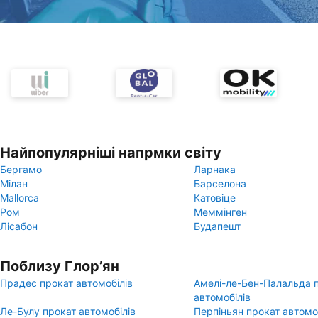
Найпопулярніші напрмки світу
Бергамо
Ларнака
Мілан
Барселона
Mallorca
Катовіце
Ром
Меммінген
Лісабон
Будапешт
Поблизу Глор’ян
Прадес прокат автомобілів
Амелі-ле-Бен-Палальда 
автомобілів
Ле-Булу прокат автомобілів
Перпіньян прокат автомо