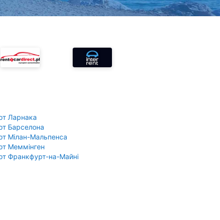
рт Ларнака
рт Барселона
рт Мілан-Мальпенса
рт Меммінген
рт Франкфурт-на-Майні