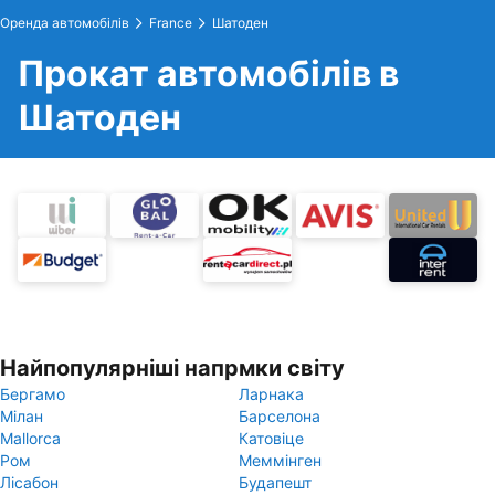
Оренда автомобілів
France
Шатоден
Прокат автомобілів в
Шатоден
Найпопулярніші напрмки світу
Бергамо
Ларнака
Мілан
Барселона
Mallorca
Катовіце
Ром
Меммінген
Лісабон
Будапешт