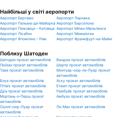
Найбільші у світі аеропорти
Аеропорт Бергамо
Аеропорт Ларнака
Аеропорт Пальма-де-Майорка
Аеропорт Барселона
Аеропорт Пижовіце – Катовіце
Аеропорт Мілан-Мальпенса
Аеропорт Лісабон
Аеропорт Меммінген
Аеропорт Ф'юмічіно – Рим
Аеропорт Франкфурт-на-Майні
Поблизу Шатоден
Шатоден прокат автомобілів
Вандом прокат автомобілів
Люїзан прокат автомобілів
Шартр прокат автомобілів
Таве прокат автомобілів
Монтуар-сюр-ле-Луар прокат
автомобілів
Блуа прокат автомобілів
Аску прокат автомобілів
Пітів’є прокат автомобілів
Етамп прокат автомобілів
Дре прокат автомобілів
Рамбуйє прокат автомобілів
Мортань-о-Перш прокат
Амбуаз прокат автомобілів
автомобілів
Сюллі-сюр-Луар прокат
Ле-Ман прокат автомобілів
автомобілів