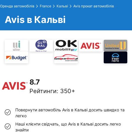
Оренда автомобілів
France
Кальві
Avis прокат автомобілів
Avis в Кальві
8.7
Рейтинги
:
350+
Повернути автомобіль Avis в Кальві досить швидко та
легко
Наші клієнти свідчать, що Avis в Кальві досить легко
знайти