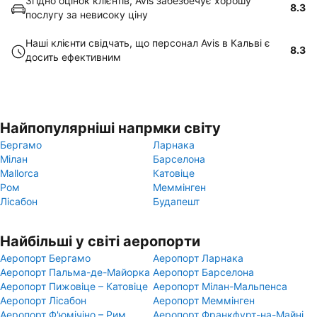
Згідно оцінок клієнтів, Avis забезбечує хорошу
8.3
послугу за невисоку ціну
Наші клієнти свідчать, що персонал Avis в Кальві є
8.3
досить ефективним
Найпопулярніші напрмки світу
Бергамо
Ларнака
Мілан
Барселона
Mallorca
Катовіце
Ром
Меммінген
Лісабон
Будапешт
Найбільші у світі аеропорти
Аеропорт Бергамо
Аеропорт Ларнака
Аеропорт Пальма-де-Майорка
Аеропорт Барселона
Аеропорт Пижовіце – Катовіце
Аеропорт Мілан-Мальпенса
Аеропорт Лісабон
Аеропорт Меммінген
Аеропорт Ф'юмічіно – Рим
Аеропорт Франкфурт-на-Майні