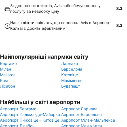
Згідно оцінок клієнтів, Avis забезбечує хорошу
8.3
послугу за невисоку ціну
Наші клієнти свідчать, що персонал Avis в Аеропорт
8.3
Кальві є досить ефективним
Найпопулярніші напрмки світу
Бергамо
Ларнака
Мілан
Барселона
Mallorca
Катовіце
Ром
Меммінген
Лісабон
Будапешт
Найбільші у світі аеропорти
Аеропорт Бергамо
Аеропорт Ларнака
Аеропорт Пальма-де-Майорка
Аеропорт Барселона
Аеропорт Пижовіце – Катовіце
Аеропорт Мілан-Мальпенса
Аеропорт Лісабон
Аеропорт Меммінген