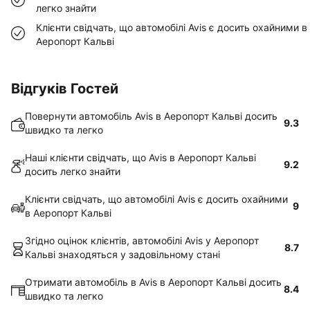
легко знайти
Клієнти свідчать, що автомобілі Avis є досить охайними в
Аеропорт Кальві
Відгуків Гостей
Повернути автомобіль Avis в Аеропорт Кальві досить
9.3
швидко та легко
Наші клієнти свідчать, що Avis в Аеропорт Кальві
9.2
досить легко знайти
Клієнти свідчать, що автомобілі Avis є досить охайними
9
в Аеропорт Кальві
Згідно оцінок клієнтів, автомобілі Avis у Аеропорт
8.7
Кальві знаходяться у задовільному стані
Отримати автомобіль в Avis в Аеропорт Кальві досить
8.4
швидко та легко