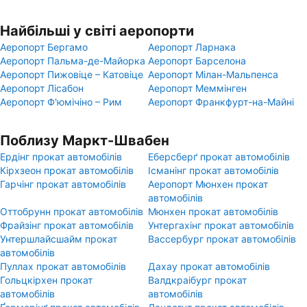
Найбільші у світі аеропорти
Аеропорт Бергамо
Аеропорт Ларнака
Аеропорт Пальма-де-Майорка
Аеропорт Барселона
Аеропорт Пижовіце – Катовіце
Аеропорт Мілан-Мальпенса
Аеропорт Лісабон
Аеропорт Меммінген
Аеропорт Ф'юмічіно – Рим
Аеропорт Франкфурт-на-Майні
Поблизу Маркт-Швабен
Ердінг прокат автомобілів
Еберсберґ прокат автомобілів
Кірхзеон прокат автомобілів
Ісманінг прокат автомобілів
Гарчінг прокат автомобілів
Аеропорт Мюнхен прокат
автомобілів
Оттобрунн прокат автомобілів
Мюнхен прокат автомобілів
Фрайзінг прокат автомобілів
Унтергахінг прокат автомобілів
Унтершлайсшайм прокат
Вассербург прокат автомобілів
автомобілів
Пуллax прокат автомобілів
Дахау прокат автомобілів
Гольцкірхен прокат
Валдкраібург прокат
автомобілів
автомобілів