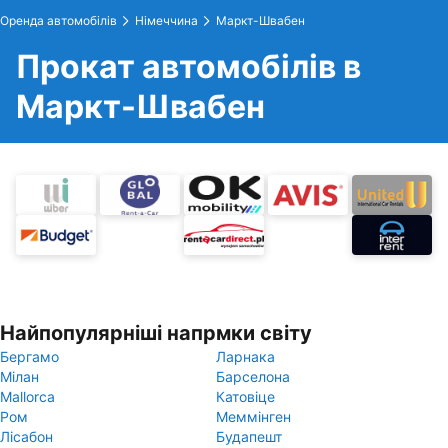
Оренда автомобілів
Німеччина
Маркт-Швабен
Прокат автомобілів в
Маркт-Швабен
Найпопулярніші напрмки світу
Бергамо
Ларнака
Мілан
Барселона
Mallorca
Катовіце
Ром
Меммінген
Лісабон
Будапешт