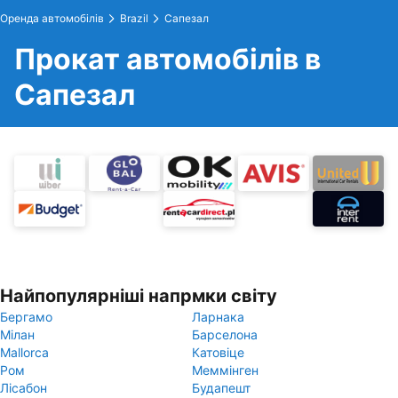
Оренда автомобілів
Brazil
Сапезал
Прокат автомобілів в
Сапезал
Найпопулярніші напрмки світу
Бергамо
Ларнака
Мілан
Барселона
Mallorca
Катовіце
Ром
Меммінген
Лісабон
Будапешт