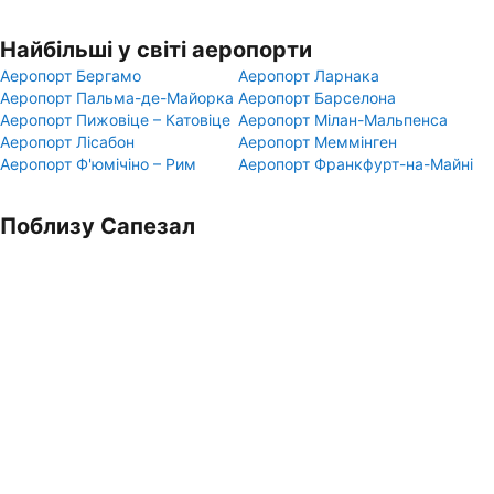
Найбільші у світі аеропорти
Аеропорт Бергамо
Аеропорт Ларнака
Аеропорт Пальма-де-Майорка
Аеропорт Барселона
Аеропорт Пижовіце – Катовіце
Аеропорт Мілан-Мальпенса
Аеропорт Лісабон
Аеропорт Меммінген
Аеропорт Ф'юмічіно – Рим
Аеропорт Франкфурт-на-Майні
Поблизу Сапезал