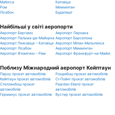
Mallorca
Катовіце
Ром
Меммінген
Лісабон
Будапешт
Найбільші у світі аеропорти
Аеропорт Бергамо
Аеропорт Ларнака
Аеропорт Пальма-де-Майорка
Аеропорт Барселона
Аеропорт Пижовіце – Катовіце
Аеропорт Мілан-Мальпенса
Аеропорт Лісабон
Аеропорт Меммінген
Аеропорт Ф'юмічіно – Рим
Аеропорт Франкфурт-на-Майні
Поблизу Міжнародний аеропорт Кейптаун
Пароу прокат автомобілів
Рондебош прокат автомобілів
Кейптаун прокат автомобілів
Сі-Пойнт прокат автомобілів
Стелленбош прокат
Paarden Eiland прокат
автомобілів
автомобілів
Германус прокат автомобілів
Вустер прокат автомобілів