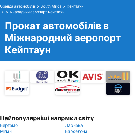
Оренда автомобілів
South Africa
Кейптаун
Міжнародний аеропорт Кейптаун
Прокат автомобілів в
Міжнародний аеропорт
Кейптаун
Найпопулярніші напрмки світу
Бергамо
Ларнака
Мілан
Барселона